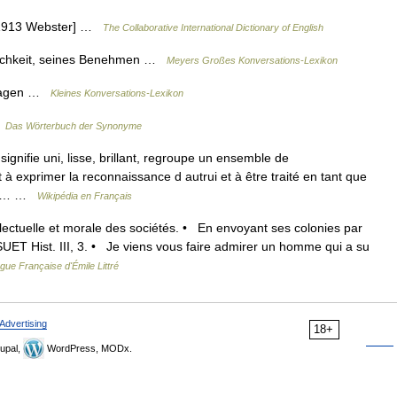
. [1913 Webster] …
The Collaborative International Dictionary of English
flichkeit, seines Benehmen …
Meyers Großes Konversations-Lexikon
etragen …
Kleines Konversations-Lexikon
…
Das Wörterbuch der Synonyme
 signifie uni, lisse, brillant, regroupe un ensemble de
à exprimer la reconnaissance d autrui et à être traité en tant que
e 1… …
Wikipédia en Français
tellectuelle et morale des sociétés. • En envoyant ses colonies par
OSSUET Hist. III, 3. • Je viens vous faire admirer un homme qui a su
ngue Française d'Émile Littré
Advertising
18+
upal,
WordPress, MODx.