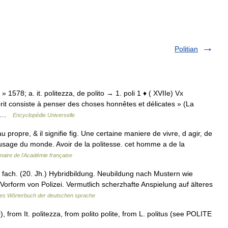
Politian
 » 1578; a. it. politezza, de polito → 1. poli 1 ♦ ( XVIIe) Vx
prit consiste à penser des choses honnêtes et délicates » (La
s… …
Encyclopédie Universelle
 au propre, & il signifie fig. Une certaine maniere de vivre, d agir, de
 l usage du monde. Avoir de la politesse. cet homme a de la
nnaire de l'Académie française
z fach. (20. Jh.) Hybridbildung. Neubildung nach Mustern wie
orform von Polizei. Vermutlich scherzhafte Anspielung auf älteres
es Wörterbuch der deutschen sprache
 from It. politezza, from polito polite, from L. politus (see POLITE