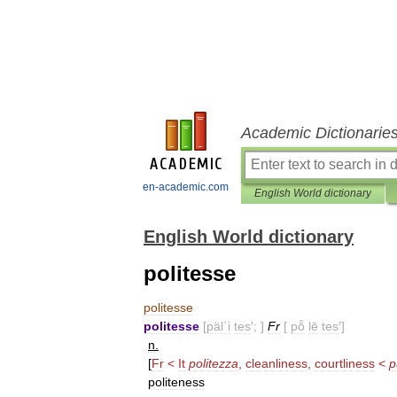
Academic Dictionarie
en-academic.com
English World dictionary
English World dictionary
politesse
politesse
politesse
[
päl΄i
tes
′; ]
Fr
[
pō̂
lē
tes
′]
n
.
[
Fr
<
It
politezza
,
cleanliness
,
courtliness
<
p
politeness