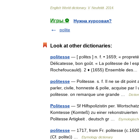
English
World
dictionary
.
V
.
Neufeldt
.
2014
.
Игры ⚽
Нужна курсовая?
polite
Look at other dictionaries:
politesse
— [ pɔlitɛs ] n. f. • 1659; « propreté
Délicatesse, bon goût. « La politesse de l es
Rochefoucauld). 2 ♦ (1655) Ensemble de
politesse
— Politesse. s. f. Il ne se dit point
parler, civile, honneste & polie, acquise par
politesse. on remarque une grande …
Dictio
Politesse
— Sf Hilfspolizistin per. Wortschat
Komtesse (Komteß) zu einer rekonstruierten V
Politesse Artigkeit . deutsch gr …
Etymologisch
politesse
— 1717, from Fr. politesse (c.1600),
(Cf. polite)) …
Etymology dictionary