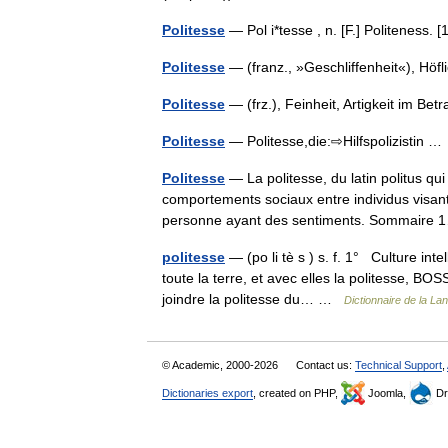
Politesse
— Pol i*tesse , n. [F.] Politeness
Politesse
— (franz., »Geschliffenheit«), Hö
Politesse
— (frz.), Feinheit, Artigkeit im B
Politesse
— Politesse,die:⇨Hilfspolizistin 
Politesse
— La politesse, du latin politus qui
comportements sociaux entre individus visant 
personne ayant des sentiments. Sommair
politesse
— (po li tè s ) s. f. 1° Culture in
toute la terre, et avec elles la politesse, B
joindre la politesse du… …
Dictionnaire de la La
© Academic, 2000-2026
Contact us:
Technical Support
,
Dictionaries export
, created on PHP,
Joomla,
Dr