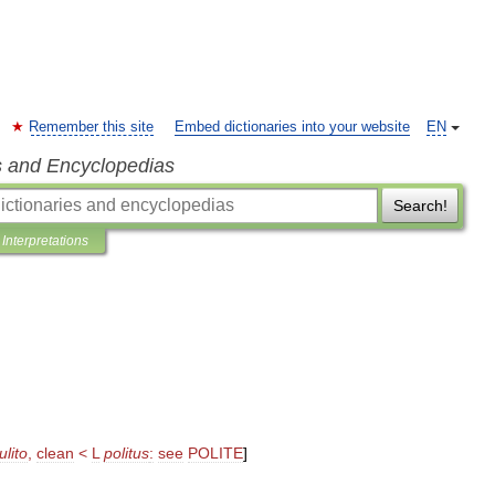
Remember this site
Embed dictionaries into your website
EN
s and Encyclopedias
Search!
Interpretations
ulito
,
clean
<
L
politus
:
see
POLITE
]